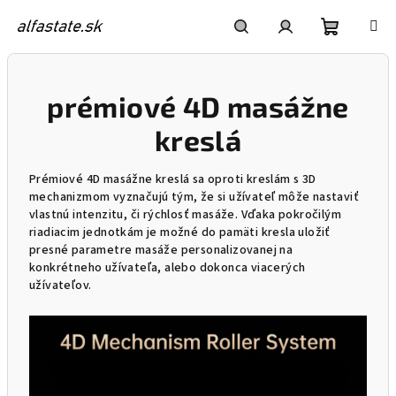
Prejsť
na
obsah
Nákupn
Hľadať
Prihlásenie
prémiové 4D masážne
košík
kreslá
Prémiové 4D masážne kreslá sa oproti kreslám s 3D
mechanizmom vyznačujú tým, že si užívateľ môže nastaviť
vlastnú intenzitu, či rýchlosť masáže. Vďaka pokročilým
riadiacim jednotkám je možné do pamäti kresla uložiť
presné parametre masáže personalizovanej na
konkrétneho užívateľa, alebo dokonca viacerých
užívateľov.