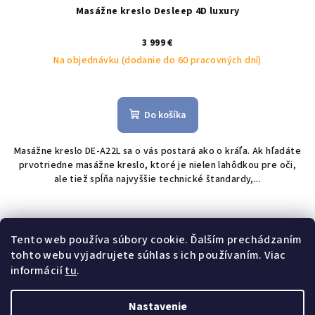
o
Masážne kreslo Desleep 4D luxury
v
3 999 €
Na objednávku (dodanie do 60 pracovných dní)
Priemerné
hodnotenie
produktu
Do košíka
je
5,0
Masážne kreslo DE-A22L sa o vás postará ako o kráľa. Ak hľadáte
z
prvotriedne masážne kreslo, ktoré je nielen lahôdkou pre oči,
5
ale tiež spĺňa najvyššie technické štandardy,...
hviezdičiek.
1
položiek celkom
O
Tento web používa súbory cookie. Ďalším prechádzaním
v
tohto webu vyjadrujete súhlas s ich používaním. Viac
Z
informácií
tu
.
l
á
á
p
d
Nastavenie