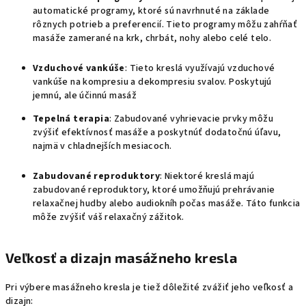
automatické programy, ktoré sú navrhnuté na základe
rôznych potrieb a preferencií. Tieto programy môžu zahŕňať
masáže zamerané na krk, chrbát, nohy alebo celé telo.
Vzduchové vankúše
: Tieto kreslá využívajú vzduchové
vankúše na kompresiu a dekompresiu svalov. Poskytujú
jemnú, ale účinnú masáž
Tepelná terapia
: Zabudované vyhrievacie prvky môžu
zvýšiť efektívnosť masáže a poskytnúť dodatočnú úľavu,
najmä v chladnejších mesiacoch.
Zabudované reproduktory
: Niektoré kreslá majú
zabudované reproduktory, ktoré umožňujú prehrávanie
relaxačnej hudby alebo audiokníh počas masáže. Táto funkcia
môže zvýšiť váš relaxačný zážitok.
Veľkosť a dizajn masážneho kresla
Pri výbere masážneho kresla je tiež dôležité zvážiť jeho veľkosť a
dizajn: