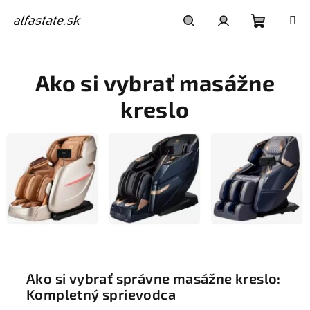
Prejsť
na
obsah
Nákupn
Hľadať
Prihlásenie
Ako si vybrať masážne
košík
kreslo
Ako si vybrať správne masážne kreslo:
Kompletný sprievodca