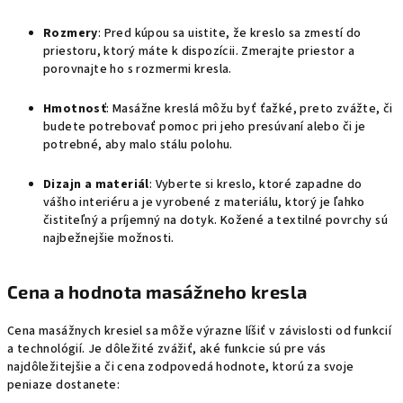
Rozmery
: Pred kúpou sa uistite, že kreslo sa zmestí do
priestoru, ktorý máte k dispozícii. Zmerajte priestor a
porovnajte ho s rozmermi kresla.
Hmotnosť
: Masážne kreslá môžu byť ťažké, preto zvážte, či
budete potrebovať pomoc pri jeho presúvaní alebo či je
potrebné, aby malo stálu polohu.
Dizajn a materiál
: Vyberte si kreslo, ktoré zapadne do
vášho interiéru a je vyrobené z materiálu, ktorý je ľahko
čistiteľný a príjemný na dotyk. Kožené a textilné povrchy sú
najbežnejšie možnosti.
Cena a hodnota masážneho kresla
Cena masážnych kresiel sa môže výrazne líšiť v závislosti od funkcií
a technológií. Je dôležité zvážiť, aké funkcie sú pre vás
najdôležitejšie a či cena zodpovedá hodnote, ktorú za svoje
peniaze dostanete: