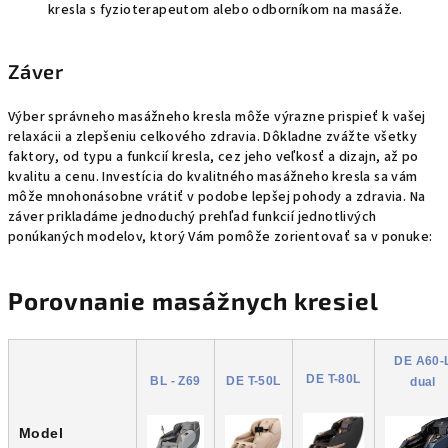
kresla s fyzioterapeutom alebo odborníkom na masáže.
Záver
Výber správneho masážneho kresla môže výrazne prispieť k vašej
relaxácii a zlepšeniu celkového zdravia. Dôkladne zvážte všetky
faktory, od typu a funkcií kresla, cez jeho veľkosť a dizajn, až po
kvalitu a cenu. Investícia do kvalitného masážneho kresla sa vám
môže mnohonásobne vrátiť v podobe lepšej pohody a zdravia. Na
záver prikladáme jednoduchý prehľad funkcií jednotlivých
ponúkaných modelov, ktorý Vám pomôže zorientovať sa v ponuke:
Porovnanie masážnych kresiel
DE A60-
DE T-80L
BL - Z69
DE T-50L
dual
Model