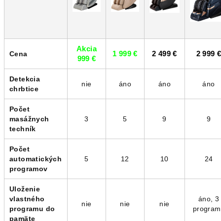
Akcia
Cena
1 999 €
2 499 €
2 999 
999 €
Detekcia
nie
áno
áno
áno
chrbtice
Počet
masážnych
3
5
9
9
techník
Počet
automatických
5
12
10
24
programov
Uloženie
vlastného
áno, 3
nie
nie
nie
programu do
program
pamäte