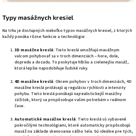
Typy masážnych kresiel
Na trhu je dostupných niekoľko typov masážnych kresiel, z ktorých
každý ponúka rôzne funkcie a technológie:
3D masážne kreslá
: Tieto kreslá umožňujú masážnym
valcom pohybovať sa v troch dimenziách – hore, dole,
dopredu a dozadu. To poskytuje hlbšiu a cielenejšiu masáž,
ktorá lepšie napodobňuje ľudské ruky.
4D masážne kreslá
: Okrem pohybov v troch dimenziách, 4D
masážne kreslá pridávajú aj reguláciu rýchlosti a intenzity
pohybu. Tieto kreslá ponúkajú najrealistickejší masážny
zážitok, ktorý sa prispôsobuje vašim potrebám v reálnom
čase.
Automatické masážne kreslá
: Tieto kreslá sú vybavené
pokročilými technológiami, ktoré automaticky prispôsobujú
masáž na základe skenovania vášho tela. Sú ideálne pre tých,