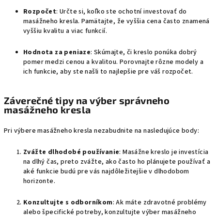
Rozpočet
: Určte si, koľko ste ochotní investovať do
masážneho kresla. Pamätajte, že vyššia cena často znamená
vyššiu kvalitu a viac funkcií.
Hodnota za peniaze
: Skúmajte, či kreslo ponúka dobrý
pomer medzi cenou a kvalitou. Porovnajte rôzne modely a
ich funkcie, aby ste našli to najlepšie pre váš rozpočet.
Záverečné tipy na výber správneho
masážneho kresla
Pri výbere masážneho kresla nezabudnite na nasledujúce body:
Zvážte dlhodobé používanie
: Masážne kreslo je investícia
na dlhý čas, preto zvážte, ako často ho plánujete používať a
aké funkcie budú pre vás najdôležitejšie v dlhodobom
horizonte.
Konzultujte s odborníkom
: Ak máte zdravotné problémy
alebo špecifické potreby, konzultujte výber masážneho