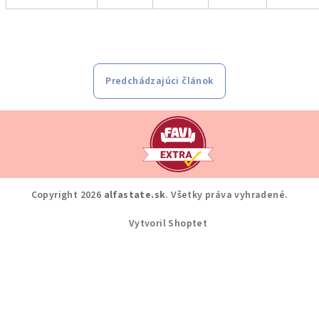
Predchádzajúci článok
Z
á
p
ä
Copyright 2026
alfastate.sk
. Všetky práva vyhradené.
t
i
Vytvoril Shoptet
e