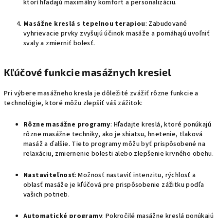
ktorí hľadajú maximálny komfort a personalizáciu.
Masážne kreslá s tepelnou terapiou
: Zabudované
vyhrievacie prvky zvyšujú účinok masáže a pomáhajú uvoľniť
svaly a zmierniť bolesť.
Kľúčové funkcie masážnych kresiel
Pri výbere masážneho kresla je dôležité zvážiť rôzne funkcie a
technológie, ktoré môžu zlepšiť váš zážitok:
Rôzne masážne programy
: Hľadajte kreslá, ktoré ponúkajú
rôzne masážne techniky, ako je shiatsu, hnetenie, tlaková
masáž a ďalšie. Tieto programy môžu byť prispôsobené na
relaxáciu, zmiernenie bolesti alebo zlepšenie krvného obehu.
Nastaviteľnosť
: Možnosť nastaviť intenzitu, rýchlosť a
oblasť masáže je kľúčová pre prispôsobenie zážitku podľa
vašich potrieb.
Automatické programy
: Pokročilé masážne kreslá ponúkajú